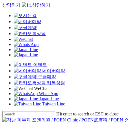
상담하기
이벤트
네이버예약
구글예약
카톡상담
WeChat
WhatsApp
Japan Line
Taiwan Line
Skip
Hit enter to search or ESC to close
to
Close
main
Search