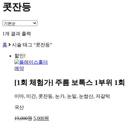
콧잔등
1개 결과 출력
홈
시술 태그 “콧잔등”
할인!
예약
[1회 체험가] 주름 보톡스 1부위 1회
이마, 미간, 콧잔등, 눈가, 눈밑, 눈썹산, 자갈턱
국산
원
현
19,000
원
5,000
원
래
재
가
가