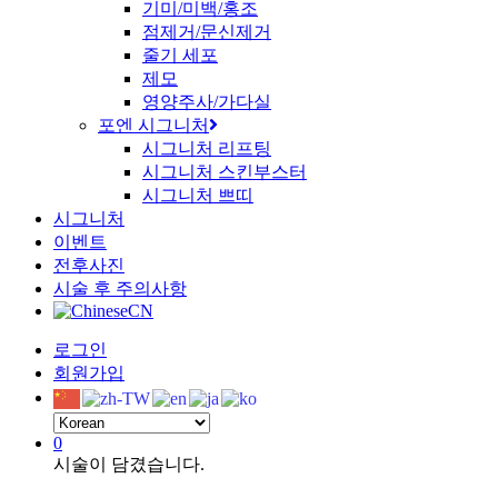
기미/미백/홍조
점제거/문신제거
줄기 세포
제모
영양주사/가다실
포엔 시그니처
시그니처 리프팅
시그니처 스킨부스터
시그니처 쁘띠
시그니처
이벤트
전후사진
시술 후 주의사항
CN
로그인
회원가입
0
시술이 담겼습니다.