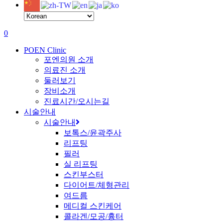
content
0
Menu
POEN Clinic
포엔의원 소개
의료진 소개
둘러보기
장비소개
진료시간/오시는길
시술안내
시술안내
보톡스/윤곽주사
리프팅
필러
실 리프팅
스킨부스터
다이어트/체형관리
여드름
메디컬 스킨케어
콜라겐/모공/흉터