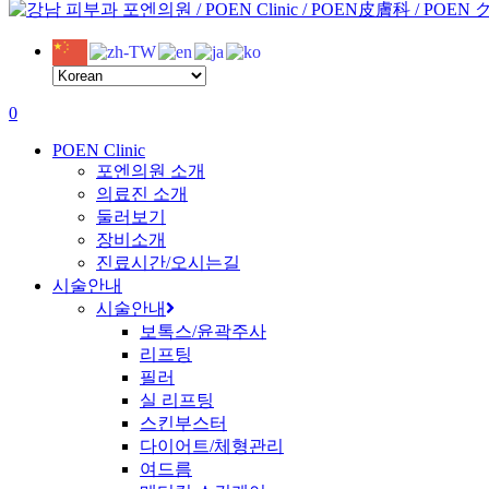
to
Close
main
Search
content
0
Menu
POEN Clinic
포엔의원 소개
의료진 소개
둘러보기
장비소개
진료시간/오시는길
시술안내
시술안내
보톡스/윤곽주사
리프팅
필러
실 리프팅
스킨부스터
다이어트/체형관리
여드름