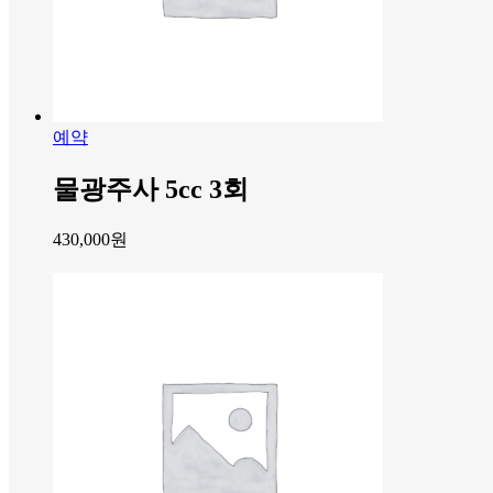
예약
물광주사 5cc 3회
430,000
원