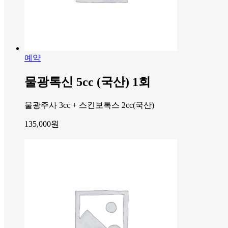
예약
물광톡신 5cc (국산) 1회
물광주사 3cc + 스킨보톡스 2cc(국산)
135,000
원