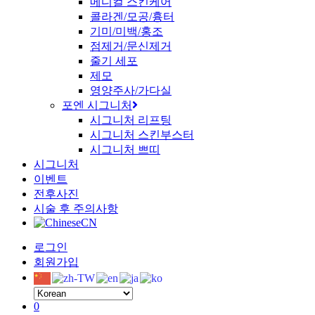
메디컬 스킨케어
콜라겐/모공/흉터
기미/미백/홍조
점제거/문신제거
줄기 세포
제모
영양주사/가다실
포엔 시그니처
시그니처 리프팅
시그니처 스킨부스터
시그니처 쁘띠
시그니처
이벤트
전후사진
시술 후 주의사항
CN
로그인
회원가입
0