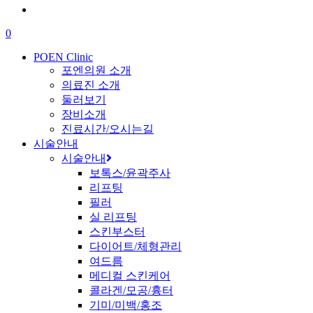
content
0
Menu
POEN Clinic
포엔의원 소개
의료진 소개
둘러보기
장비소개
진료시간/오시는길
시술안내
시술안내
보톡스/윤곽주사
리프팅
필러
실 리프팅
스킨부스터
다이어트/체형관리
여드름
메디컬 스킨케어
콜라겐/모공/흉터
기미/미백/홍조