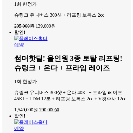
1회 한정가
슈링크 유니버스 300샷 + 리프팅 보톡스 2cc
원
현
295,000
원
139,000
원
래
재
할인!
가
가
격:
격:
예약
295,000
139,000
원.
원.
썸머핫딜! 올인원 3종 토탈 리프팅!
슈링크 + 온다 + 프라임 레이즈
1회 한정가
슈링크 유니버스 300샷 + 온다 40KJ + 프라임 레이즈
45KJ + LDM 12분 + 리프팅 보톡스 2cc + V컷주사 12cc
원
현
1,549,000
원
790,000
원
래
재
할인!
가
가
격:
격:
예약