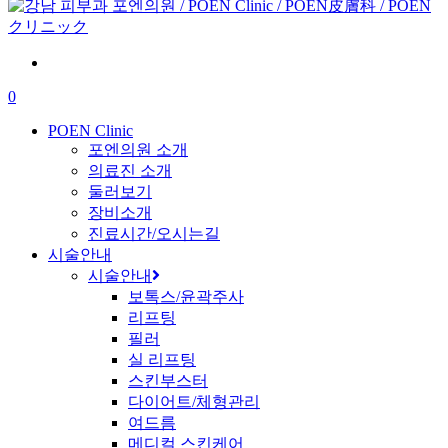
to
Close
main
Search
content
0
Menu
POEN Clinic
포엔의원 소개
의료진 소개
둘러보기
장비소개
진료시간/오시는길
시술안내
시술안내
보톡스/윤곽주사
리프팅
필러
실 리프팅
스킨부스터
다이어트/체형관리
여드름
메디컬 스킨케어