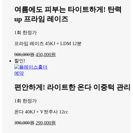
1,549,000
790,000
원.
원.
여름에도 피부는 타이트하게! 탄력
up 프라임 레이즈
1회 한정가
프라임 레이즈 45KJ + LDM 12분
원
현
900,000
원
450,000
원
래
재
할인!
가
가
격:
격:
예약
900,000
450,000
원.
원.
편안하게! 라이트한 온다 이중턱 관리
1회 한정가
온다 40KJ + V컷주사 12cc
원
현
390,000
원
290,000
원
래
재