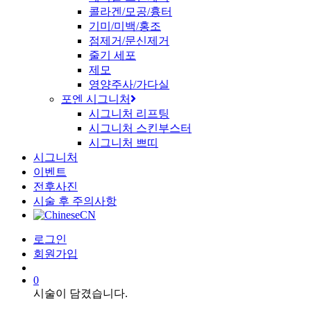
콜라겐/모공/흉터
기미/미백/홍조
점제거/문신제거
줄기 세포
제모
영양주사/가다실
포엔 시그니처
시그니처 리프팅
시그니처 스킨부스터
시그니처 쁘띠
시그니처
이벤트
전후사진
시술 후 주의사항
CN
로그인
회원가입
0
시술이 담겼습니다.