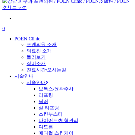
Close
main
Search
content
0
Menu
POEN Clinic
포엔의원 소개
의료진 소개
둘러보기
장비소개
진료시간/오시는길
시술안내
시술안내
보톡스/윤곽주사
리프팅
필러
실 리프팅
스킨부스터
다이어트/체형관리
여드름
메디컬 스킨케어